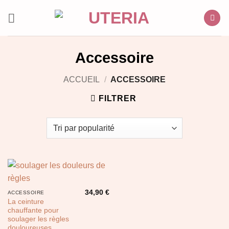
Passer
au
contenu
Accessoire
ACCUEIL
/
ACCESSOIRE
FILTRER
34,90
€
ACCESSOIRE
La ceinture
chauffante pour
soulager les règles
douloureuses