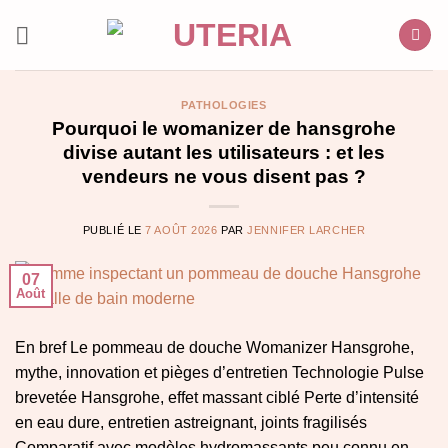
Passer
au
contenu
PATHOLOGIES
Pourquoi le womanizer de hansgrohe
divise autant les utilisateurs : et les
vendeurs ne vous disent pas ?
PUBLIÉ LE
7 AOÛT 2026
PAR
JENNIFER LARCHER
07
Août
En bref Le pommeau de douche Womanizer Hansgrohe,
mythe, innovation et pièges d’entretien Technologie Pulse
brevetée Hansgrohe, effet massant ciblé Perte d’intensité
en eau dure, entretien astreignant, joints fragilisés
Comparatif avec modèles hydromassants peu connu en