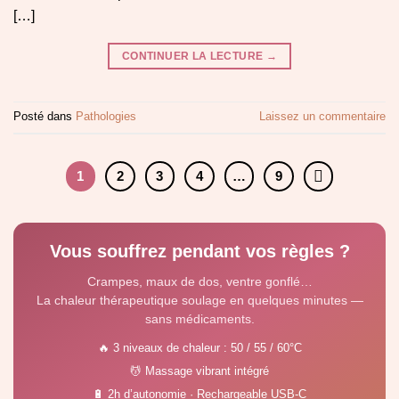
[…]
CONTINUER LA LECTURE
→
Posté dans
Pathologies
Laissez un commentaire
1
2
3
4
…
9
Vous souffrez pendant vos règles ?
Crampes, maux de dos, ventre gonflé…
La chaleur thérapeutique soulage en quelques minutes —
sans médicaments.
🔥 3 niveaux de chaleur : 50 / 55 / 60°C
💆 Massage vibrant intégré
🔋 2h d’autonomie · Rechargeable USB-C