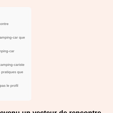
contre
amping-car que
mping-car
 camping-cariste
s pratiques que
as le profil