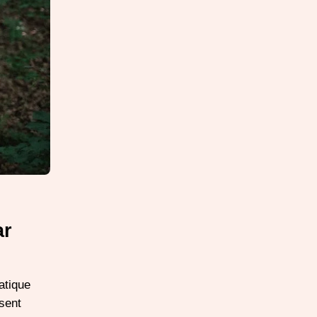
ar
atique
sent