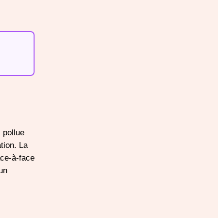
 pollue
tion. La
ace-à-face
 un