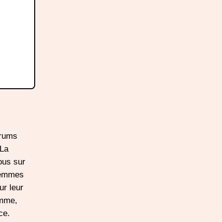
orums
 La
ous sur
 femmes
ur leur
emme,
ce.