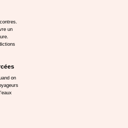
contres.
vre un
ure.
ictions
rcées
quand on
voyageurs
d’eaux