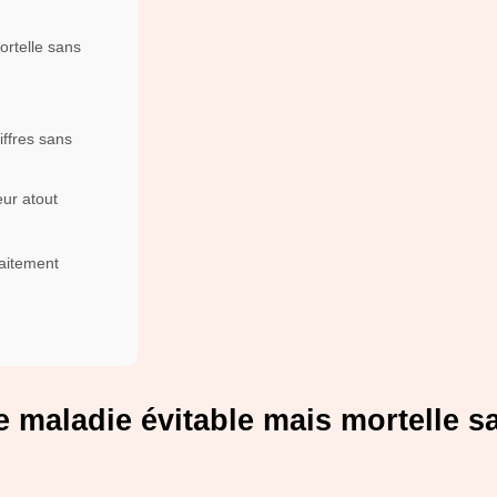
ortelle sans
iffres sans
eur atout
raitement
e maladie évitable mais mortelle s