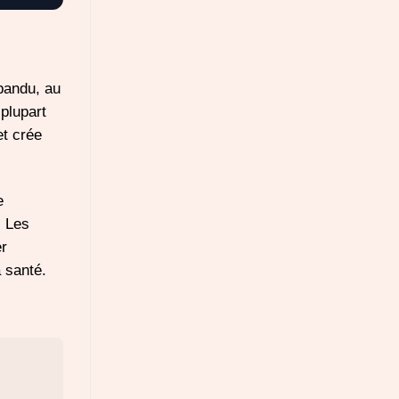
pandu, au
 plupart
et crée
e
. Les
er
 santé.