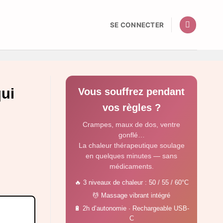
SE CONNECTER
qui
Vous souffrez pendant
vos règles ?
Crampes, maux de dos, ventre
gonflé…
La chaleur thérapeutique soulage
en quelques minutes — sans
médicaments.
🔥 3 niveaux de chaleur : 50 / 55 / 60°C
💆 Massage vibrant intégré
🔋 2h d’autonomie · Rechargeable USB-
C