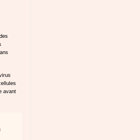
 des
s
dans
virus
ellules
e avant
u