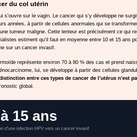
r du col utérin
 qui s’ouvre sur le vagin. Le cancer qui s’y développe ne surg
urs années, à partir de cellules anormales qui se transforme
une tumeur maligne. Cette lenteur est précisément ce qui r
alistes estiment qu’il faut en moyenne entre 10 et 15 ans p
he sur un cancer invasif.
ermoïde représente environ 70 à 80 % des cas et prend nais
dénocarcinome, lui, se développe à partir des cellules glandul
distinction entre ces types de cancer de l’utérus n’est p
ronostic global.
 à 15 ans
n d’une infection HPV vers un cancer invasif