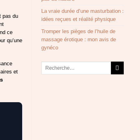
La vraie durée d’une masturbation :
it pas du
idées reçues et réalité physique
nt
Tromper les pièges de l’huile de
end ce
massage érotique : mon avis de
our qu’une
gynéco
sance
aires et
as