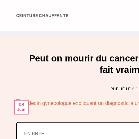
Passer
au
CEINTURE CHAUFFANTE
contenu
Peut on mourir du cancer 
fait vrai
PUBLIÉ LE
8 J
08
Juin
EN BREF