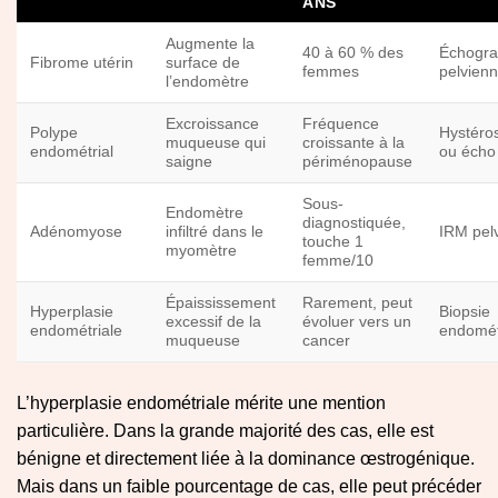
ANS
Augmente la
40 à 60 % des
Échogra
Fibrome utérin
surface de
femmes
pelvien
l’endomètre
Excroissance
Fréquence
Polype
Hystéro
muqueuse qui
croissante à la
endométrial
ou écho
saigne
périménopause
Sous-
Endomètre
diagnostiquée,
Adénomyose
infiltré dans le
IRM pel
touche 1
myomètre
femme/10
Épaississement
Rarement, peut
Hyperplasie
Biopsie
excessif de la
évoluer vers un
endométriale
endomét
muqueuse
cancer
L’hyperplasie endométriale mérite une mention
particulière. Dans la grande majorité des cas, elle est
bénigne et directement liée à la dominance œstrogénique.
Mais dans un faible pourcentage de cas, elle peut précéder