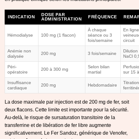
DOSE PAR
INDICATION
FRÉQUENCE
REMA
ADMINISTRATION
À chaque
En ligne
Hémodialyse
100 mg (1 flacon)
séance ou 3
veineus
fois/semaine
circuit
Anémie non
Dilution
200 mg
3 fois/semaine
dialysée
NaCl 0,
Péri-
Selon bilan
Perfusio
200 à 300 mg
opératoire
martial
sur 15 
Insuffisance
Titratio
200 mg
Hebdomadaire
cardiaque
ferritin
La dose maximale par injection est de 200 mg de fer, soit
deux flacons. Cette limite est importante pour la sécurité.
Au-delà, le risque de sursaturation transitoire de la
transferrine et de libération de fer libre augmente
significativement. Le Fer Sandoz, générique de Venofer,