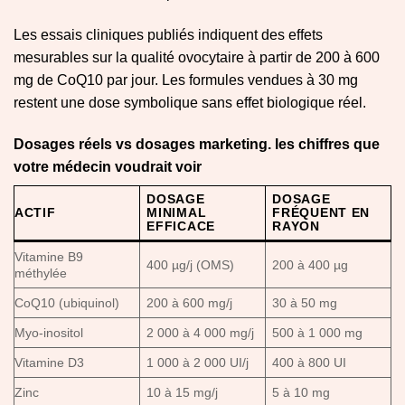
Les essais cliniques publiés indiquent des effets
mesurables sur la qualité ovocytaire à partir de 200 à 600
mg de CoQ10 par jour. Les formules vendues à 30 mg
restent une dose symbolique sans effet biologique réel.
Dosages réels vs dosages marketing. les chiffres que
votre médecin voudrait voir
DOSAGE
DOSAGE
ACTIF
MINIMAL
FRÉQUENT EN
EFFICACE
RAYON
Vitamine B9
400 µg/j (OMS)
200 à 400 µg
méthylée
CoQ10 (ubiquinol)
200 à 600 mg/j
30 à 50 mg
Myo-inositol
2 000 à 4 000 mg/j
500 à 1 000 mg
Vitamine D3
1 000 à 2 000 UI/j
400 à 800 UI
Zinc
10 à 15 mg/j
5 à 10 mg