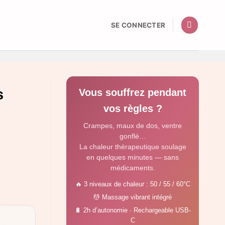
SE CONNECTER
s
Vous souffrez pendant
vos règles ?
Crampes, maux de dos, ventre
gonflé…
La chaleur thérapeutique soulage
en quelques minutes — sans
médicaments.
🔥 3 niveaux de chaleur : 50 / 55 / 60°C
💆 Massage vibrant intégré
🔋 2h d’autonomie · Rechargeable USB-
C