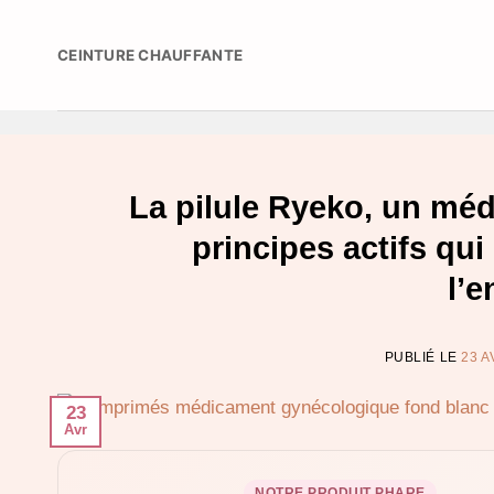
Passer
au
CEINTURE CHAUFFANTE
contenu
La pilule Ryeko, un mé
principes actifs qui
l’
PUBLIÉ LE
23 A
23
Avr
NOTRE PRODUIT PHARE