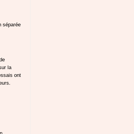
on séparée
de
ur la
essais ont
eurs.
En