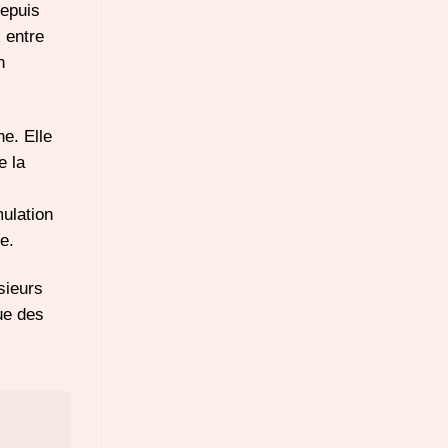
depuis
 entre
n
e. Elle
e la
mulation
e.
sieurs
ue des